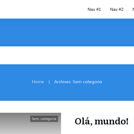
Nav #1
Nav #2
|
Home
Archives: Sem categoria
Olá, mundo!
Sem categoria