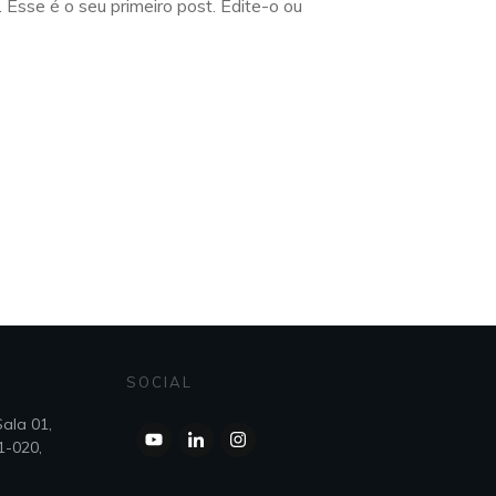
Esse é o seu primeiro post. Edite-o ou
SOCIAL
Sala 01,
1-020,