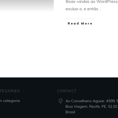
Boas-vindas ao WordPress. 
exclua-o, e então
...
Read More
TEGORIES
CONTACT
 categoria
Av Conselheiro Aguiar, 4599, 
Boa Viagem, Recife, PE, 51.02
Brasil