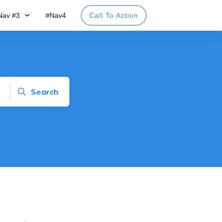
Nav #3
#Nav4
Call To Action
Search