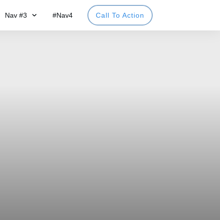
Nav #3
#Nav4
Call To Action