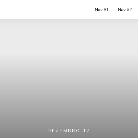
Nav #1
Nav #2
DEZEMBRO 17